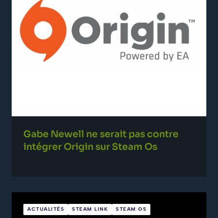
Gabe Newell ne serait pas contre
intégrer Origin sur Steam Os
17 JANVIER 2014
ACTUALITÉS
STEAM LINK
STEAM OS