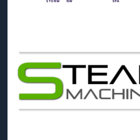
STORM
NW
SPA