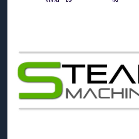
STORM
NW
SPA