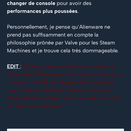
changer de console
pour avoir des
performances plus poussées
.
Personnellement, je pense qu’Alienware ne
prend pas suffisamment en compte la
philosophie prônée par Valve pour les Steam
Machines et je trouve cela très dommageable.
EDIT
:
Suite aux très nombreuses critiques à
l’encontre d’Alienware suite à cette annonce, la
marque a décidé de changer de stratégie et
promet des possibilités d’évolutivité de ses
Steam Machines. Une bonne nouvelle pour tous
les fans de la marque !